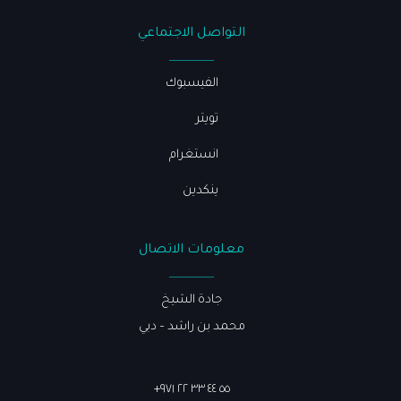
التواصل الاجتماعي
الفيسبوك
تويتر
انستغرام
ينكدين
معلومات الاتصال
جادة الشيخ
محمد بن راشد – دبي
٥٥ ٤٤ ٣٣ ٢٢ ٩٧١+